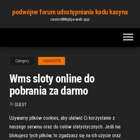
Skip
podwójne forum udostępniania kodu kasyna
to
casino888qhpe.web.app
the
content
Category
Hulin31078
Wms sloty online do
pobrania za darmo
By
GUEST
Używamy plików cookies, aby ułatwić Ci korzystanie z
naszego serwisu oraz do celów statystycznych. Jeśli nie
blokujesz tych plików, to zgadzasz się na ich użycie oraz