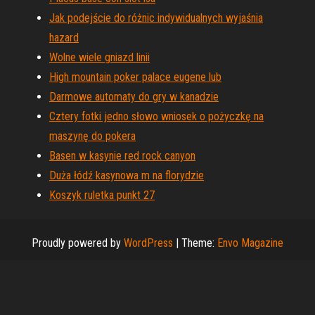
Jak podejście do różnic indywidualnych wyjaśnia
hazard
Wolne wiele gniazd linii
High mountain poker palace eugene lub
Darmowe automaty do gry w kanadzie
Cztery fotki jedno słowo wniosek o pożyczkę na
maszynę do pokera
Basen w kasynie red rock canyon
Duża łódź kasynowa m na florydzie
Koszyk ruletka punkt 27
Proudly powered by
WordPress
|
Theme:
Envo Magazine