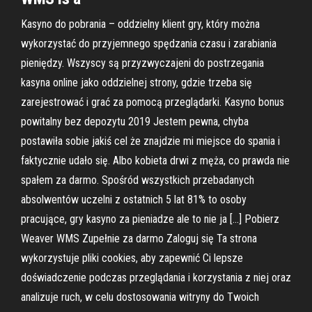
Kasyno do pobrania – oddzielny klient gry, który można
wykorzystać do przyjemnego spędzania czasu i zarabiania
pieniędzy. Wszyscy są przyzwyczajeni do postrzegania
kasyna online jako oddzielnej strony, gdzie trzeba się
zarejestrować i grać za pomocą przeglądarki. Kasyno bonus
powitalny bez depozytu 2019 Jestem pewna, chyba
postawiła sobie jakiś cel że znajdzie mi miejsce do spania i
faktycznie udało się. Albo kobieta drwi z męża, co prawda nie
spałem za darmo. Spośród wszystkich przebadanych
absolwentów uczelni z ostatnich 5 lat 81% to osoby
pracujące, gry kasyno za pieniadze ale to nie ja […] Pobierz
Weaver WMS Zupełnie za darmo Zaloguj się Ta strona
wykorzystuje pliki cookies, aby zapewnić Ci lepsze
doświadczenie podczas przeglądania i korzystania z niej oraz
analizuje ruch, w celu dostosowania witryny do Twoich