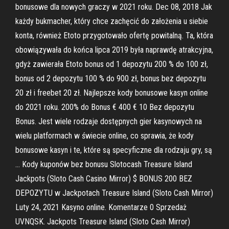
bonusowe dla nowych graczy w 2021 roku. Dec 08, 2018 Jak
każdy bukmacher, który chce zachęcić do założenia u siebie
konta, również Etoto przygotowało ofertę powitalną. Ta, która
obowiązywała do końca lipca 2019 była naprawdę atrakcyjna,
gdyż zawierała Etoto bonus od 1 depozytu 200 % do 100 zł,
bonus od 2 depozytu 100 % do 900 zł, bonus bez depozytu
20 zł i freebet 20 zł. Najlepsze kody bonusowe kasyn online
do 2021 roku. 200% do Bonus € 400 € 10 Bez depozytu
Bonus. Jest wiele rodzaje dostępnych gier kasynowych na
wielu platformach w świecie online, co sprawia, że kody
bonusowe kasyn i te, które są specyficzne dla rodzaju gry, są
… Kody kuponów bez bonusu Slotocash Treasure Island
Jackpots (Sloto Cash Casino Mirror) $ BONUS 200 BEZ
DEPOZYTU w Jackpotach Treasure Island (Sloto Cash Mirror)
Luty 24, 2021 Kasyno online. Komentarze 0 Sprzedaż
UVNQSK. Jackpots Treasure Island (Sloto Cash Mirror)