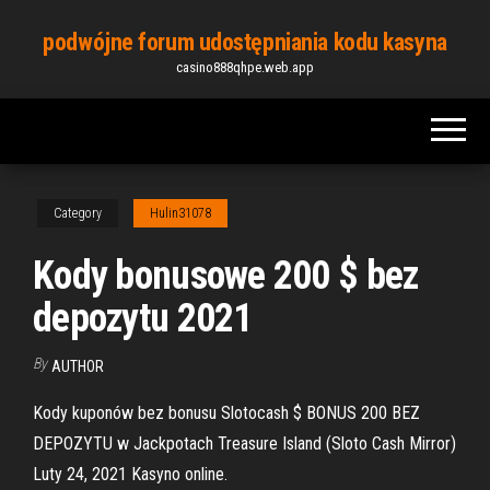
Skip
podwójne forum udostępniania kodu kasyna
to
casino888qhpe.web.app
the
content
Category
Hulin31078
Kody bonusowe 200 $ bez
depozytu 2021
By
AUTHOR
Kody kuponów bez bonusu Slotocash $ BONUS 200 BEZ
DEPOZYTU w Jackpotach Treasure Island (Sloto Cash Mirror)
Luty 24, 2021 Kasyno online.