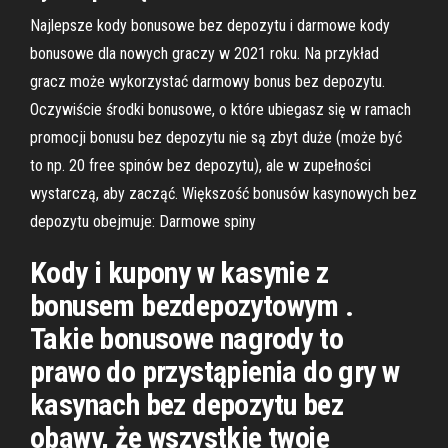
Najlepsze kody bonusowe bez depozytu i darmowe kody
bonusowe dla nowych graczy w 2021 roku. Na przykład
gracz może wykorzystać darmowy bonus bez depozytu.
Oczywiście środki bonusowe, o które ubiegasz się w ramach
promocji bonusu bez depozytu nie są zbyt duże (może być
to np. 20 free spinów bez depozytu), ale w zupełności
wystarczą, aby zacząć. Większość bonusów kasynowych bez
depozytu obejmuje: Darmowe spiny
Kody i kupony w kasynie z
bonusem bezdepozytowym .
Takie bonusowe nagrody to
prawo do przystąpienia do gry w
kasynach bez depozytu bez
obawy, że wszystkie twoje