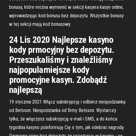
bonusy, które można wymienić w sekcji kasjera kasyn online,
wprowadzając kod bonusu bez depozytu. Wszystkie bonusy
w tej sekcji mają kod bonusowy.
24 Lis 2020 Najlepsze kasyno
kody prmocyjny bez depozytu.
Przeszukaliśmy i znaleźliśmy
najpopularniejsze kody
promocyjne kasyn. Zdobądź
najlepszą
19 stycznia 2021 Włącz subskrypcję i odbierz niespodziankę
od Betsson. Niespodzianka od firmy Betsson. Wystarczy
tylko, że włączysz subskrypcję e-mail i SMS, a do końca
tygodnia kasyno poinformuję Cię o tym, jak odebrać nagrodę.
Darmowe spiny bez depozytu za rejestrację w kasynie - co