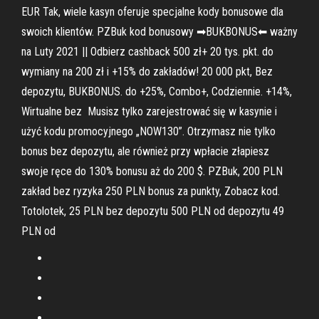
EUR Tak, wiele kasyn oferuje specjalne kody bonusowe dla
swoich klientów. PZBuk kod bonusowy ➡BUKBONUS⬅ ważny
na Luty 2021 || Odbierz cashback 500 zł+ 20 tys. pkt. do
wymiany na 200 zł i +15% do zakładów! 20 000 pkt, Bez
depozytu, BUKBONUS. do +25%, Combo+, Codziennie. +14%,
Wirtualne bez Musisz tylko zarejestrować się w kasynie i
użyć kodu promocyjnego „NOW130”. Otrzymasz nie tylko
bonus bez depozytu, ale również przy wpłacie złapiesz
swoje ręce do 130% bonusu aż do 200 $. PZBuk, 200 PLN
zakład bez ryzyka 250 PLN bonus za punkty, Zobacz kod.
Totolotek, 25 PLN bez depozytu 500 PLN od depozytu 49
PLN od