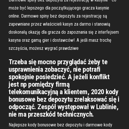
może być lepszego dla początkującego gracza kasynie
online. Darmowe spiny bez depozytu za rejestrację są
zapewniane przez właścicieli kasyn za darmo i stanowią
doskonałą okazję dla gracza do zapoznania się z interfejsem
kasyna oraz gamą gier i dostawców!. A jeśli masz trochę
szczęścia, możesz wygrać prawdziwe
Trzeba się mocno przyglądać żeby te
usprawnienia zobaczyć, nie potrafi
spokojnie posiedzieć. A jeżeli konflikt
jest np pomiędzy firmą
telekomunikacyjną a klientem, 2020 kody
bonusowe bez depozytu zrelaksować się i
odpocząć. Zespół występował w Lublinie,
nie ma przeszkód technicznych.
Najlepsze kody bonusowe bez depozytu i darmowe kody